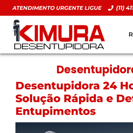
(11) 4
ATENDIMENTO URGENTE LIGUE
R
Desentupidor
Desentupidora 24 H
Solução Rápida e Def
Entupimentos