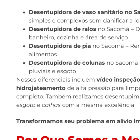
Desentupidora de vaso sanitário no 
simples e complexos sem danificar a l
Desentupidora de ralos
no Sacomã – De
banheiro, cozinha e área de serviço
Desentupidora de pia
no Sacomã – Remo
alimentos
Desentupidora de colunas
no Sacomã –
pluviais e esgoto
Nossos diferenciais incluem
vídeo inspeçã
hidrojateamento
de alta pressão para limp
completo. Também realizamos desentupim
esgoto e calhas
com a mesma excelência.
Transformamos seu problema em alívio i
Por Que Somos a Mel