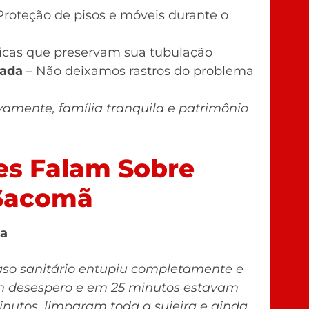
Proteção de pisos e móveis durante o
icas que preservam sua tubulação
hada
– Não deixamos rastros do problema
ivamente, família tranquila e patrimônio
es Falam Sobre
 Sacomã
na
so sanitário entupiu completamente e
em desespero e em 25 minutos estavam
nutos, limparam toda a sujeira e ainda