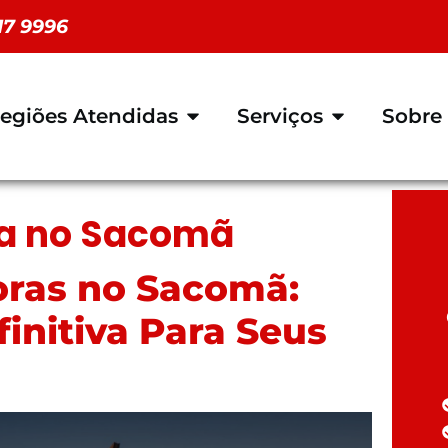
117 9996
egiões Atendidas
Serviços
Sobre
a no Sacomã
oras no Sacomã:
initiva Para Seus