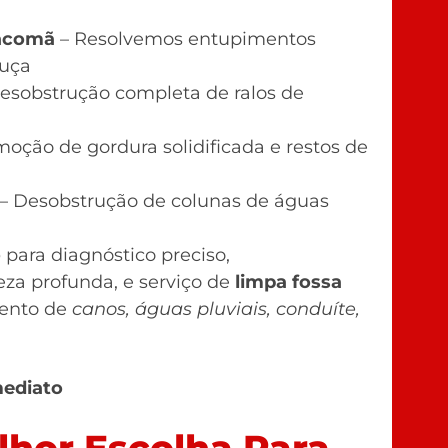
Sacomã
– Resolvemos entupimentos
ouça
sobstrução completa de ralos de
ção de gordura solidificada e restos de
 Desobstrução de colunas de águas
o
para diagnóstico preciso,
eza profunda, e serviço de
limpa fossa
ento de
canos, águas pluviais, conduíte,
mediato
hor Escolha Para