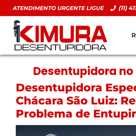
(11) 4
ATENDIMENTO URGENTE LIGUE
R
Desentupidora no 
Desentupidora Espec
Chácara São Luiz: R
Problema de Entup