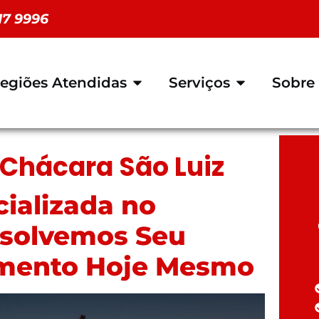
117 9996
egiões Atendidas
Serviços
Sobre
Chácara São Luiz
ializada no
esolvemos Seu
imento Hoje Mesmo