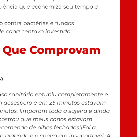
iciência que economiza seu tempo e
 contra bactérias e fungos
ale cada centavo investido
so Que Comprovam
na
so sanitário entupiu completamente e
em desespero e em 25 minutos estavam
nutos, limparam toda a sujeira e ainda
 mostrou que meus canos estavam
Recomendo de olhos fechados!|Foi a
a alagado e o cheiro era insuportável. A