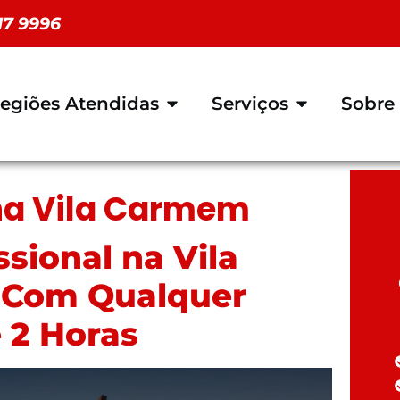
117 9996
egiões Atendidas
Serviços
Sobre
na Vila Carmem
sional na Vila
Com Qualquer
 2 Horas