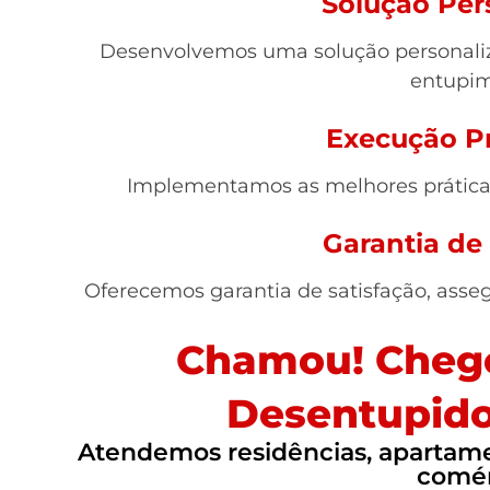
Solução Per
Desenvolvemos uma solução personaliz
entupim
Execução Pr
Implementamos as melhores práticas,
Garantia de
Oferecemos garantia de satisfação, asse
Chamou! Chego
Desentupido
Atendemos residências, apartamen
comér