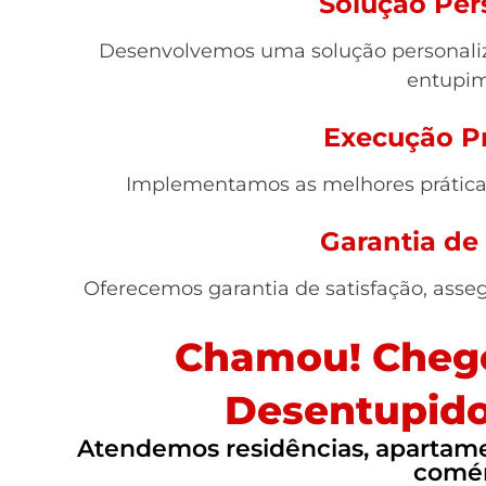
Solução Per
Desenvolvemos uma solução personaliz
entupim
Execução Pr
Implementamos as melhores práticas,
Garantia de
Oferecemos garantia de satisfação, asse
Chamou! Chego
Desentupido
Atendemos residências, apartamen
comér