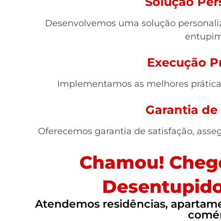
Solução Per
Desenvolvemos uma solução personaliz
entupim
Execução Pr
Implementamos as melhores práticas,
Garantia de
Oferecemos garantia de satisfação, asse
Chamou! Chego
Desentupido
Atendemos residências, apartamen
comér