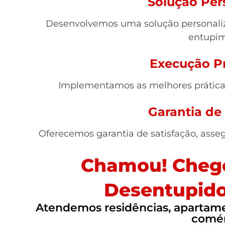
Solução Per
Desenvolvemos uma solução personaliz
entupim
Execução Pr
Implementamos as melhores práticas,
Garantia de
Oferecemos garantia de satisfação, asse
Chamou! Chego
Desentupido
Atendemos residências, apartamen
comér