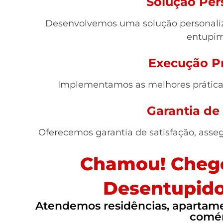
Solução Per
Desenvolvemos uma solução personaliz
entupim
Execução Pr
Implementamos as melhores práticas,
Garantia de
Oferecemos garantia de satisfação, asse
Chamou! Chego
Desentupido
Atendemos residências, apartamen
comér