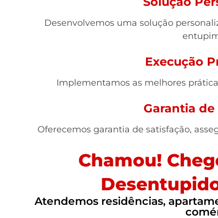
Solução Per
Desenvolvemos uma solução personaliz
entupim
Execução Pr
Implementamos as melhores práticas,
Garantia de
Oferecemos garantia de satisfação, asse
Chamou! Chego
Desentupido
Atendemos residências, apartamen
comér