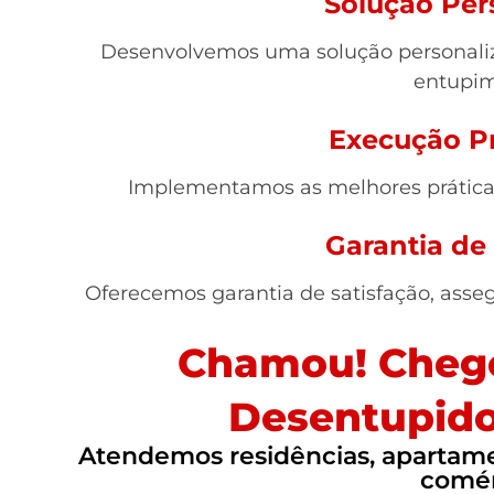
Solução Per
Desenvolvemos uma solução personaliz
entupim
Execução Pr
Implementamos as melhores práticas,
Garantia de
Oferecemos garantia de satisfação, asse
Chamou! Chego
Desentupido
Atendemos residências, apartamen
comér